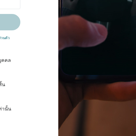
่วนตัว
บุคคล
ิ้น
่านั้น