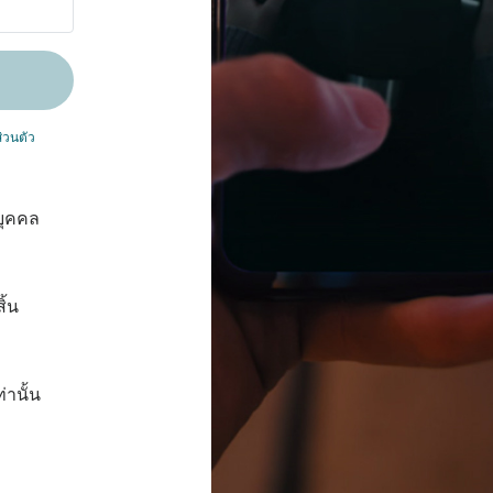
่วนตัว
บุคคล
ิ้น
่านั้น