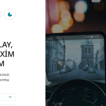
AY,
AXIM
IM
ınızı
formu