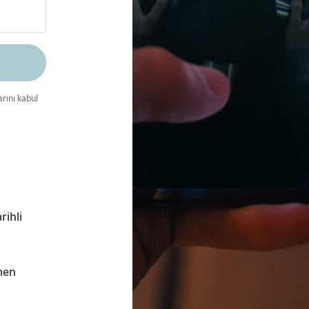
arını kabul
rihli
men