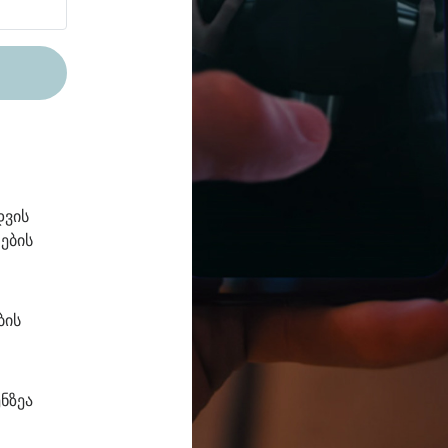
დვის
ების
ბის
ნზეა