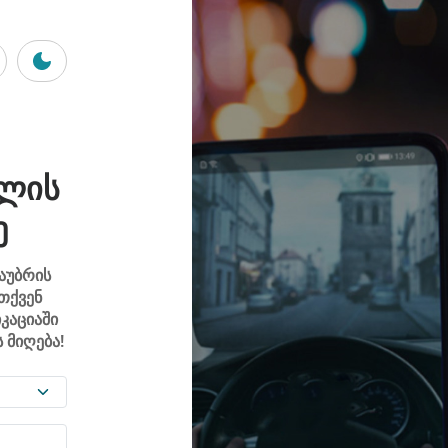
ᲕᲚᲘᲡ
Ე
აუბრის
 თქვენ
კაციაში
 მიღება!