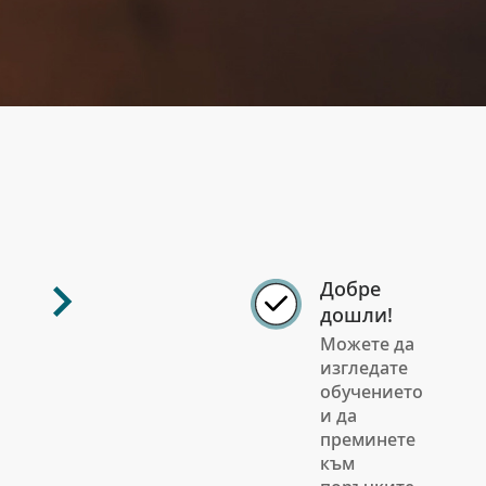
Добре
дошли!
Можете да
изгледате
обучението
и да
преминете
към