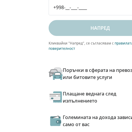
НАПРЕД
Кликвайки "Напред", се съгласявам с
правилат
поверителност
Поръчки в сферата на прево
или битовите услуги
Плащане веднага след
изпълнението
Големината на дохода завис
само от вас