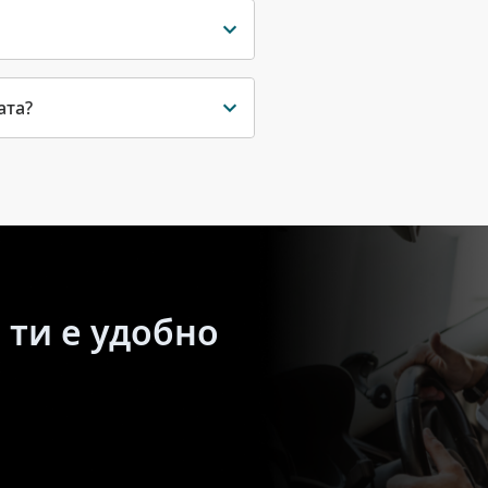
ата?
 ти е удобно