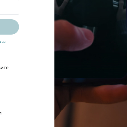
а за
зите
и