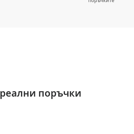
поръчките
 реални поръчки