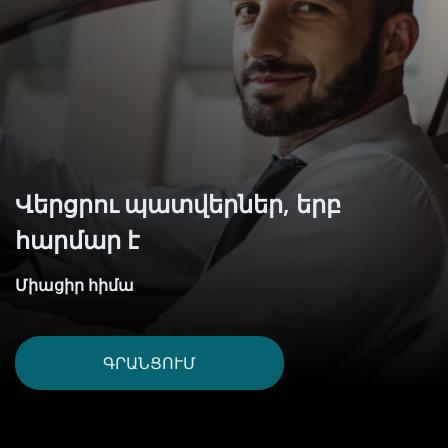
Վերցրու պատվերներ, երբ
հարմար է
Միացիր հիմա
ԳՐԱՆՑՈՒՄ