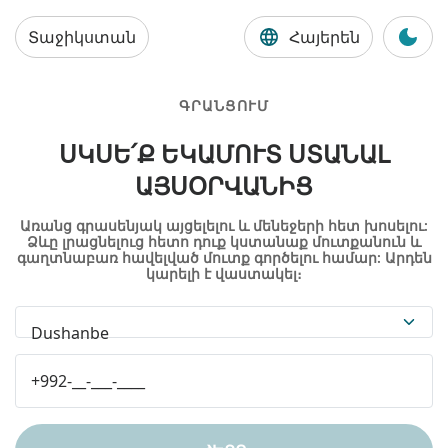
Տաջիկստան
Հայերեն
ԳՐԱՆՑՈՒՄ
ՍԿՍԵ՛Ք ԵԿԱՄՈՒՏ ՍՏԱՆԱԼ
ԱՅՍՕՐՎԱՆԻՑ
Առանց գրասենյակ այցելելու և մենեջերի հետ խոսելու:
Ձևը լրացնելուց հետո դուք կստանաք մուտքանուն և
գաղտնաբառ հավելված մուտք գործելու համար: Արդեն
կարելի է վաստակել։
Dushanbe