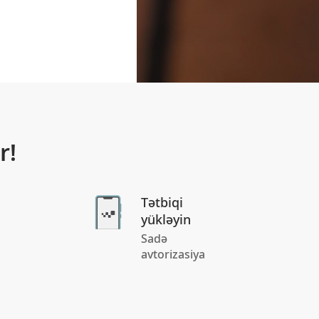
r!
Tətbiqi
yükləyin
Sadə
avtorizasiya