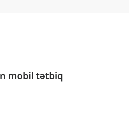
ən mobil tətbiq