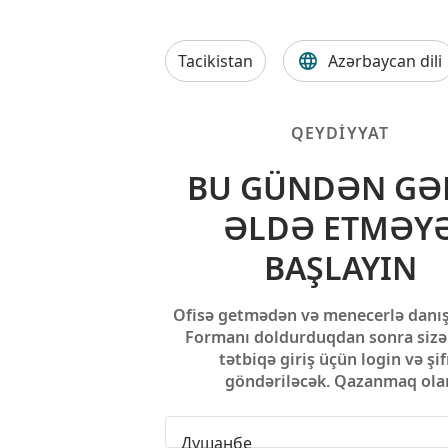
Tacikistan
Azərbaycan dili
QEYDIYYAT
BU GÜNDƏN GƏ
ƏLDƏ ETMƏY
BAŞLAYIN
Ofisə getmədən və menecerlə danı
Formanı doldurduqdan sonra sizə
tətbiqə giriş üçün login və şif
göndəriləcək. Qazanmaq olar
Душанбе