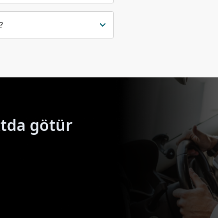
?
xtda götür