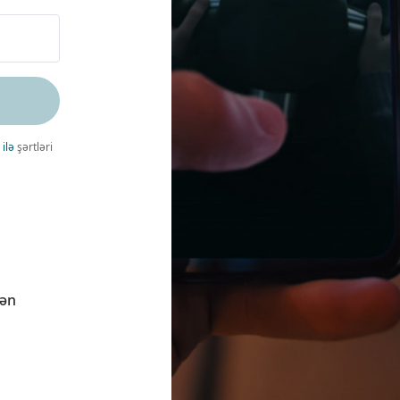
 ilə
şərtləri
dən