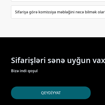
Sifarişə görə komissiya məbləğini necə bilmək olar
Sifarişləri sənə uyğun va
Bizə indi qoşul
QEYDIYYAT