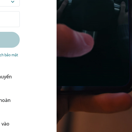
ách bảo mật
huyển
 hoàn
 vào