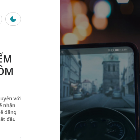
ẾM
HÔM
huyện với
sẽ nhận
để đăng
bắt đầu