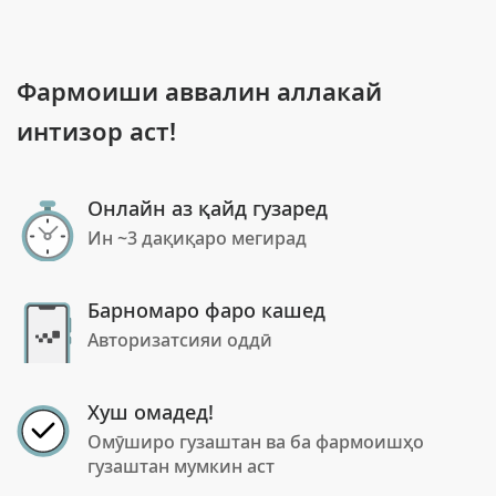
Фармоиши аввалин аллакай
интизор аст!
Онлайн аз қайд гузаред
Ин ~3 дақиқаро мегирад
Барномаро фаро кашед
Авторизатсияи оддӣ
Хуш омадед!
Омӯширо гузаштан ва ба фармоишҳо
гузаштан мумкин аст