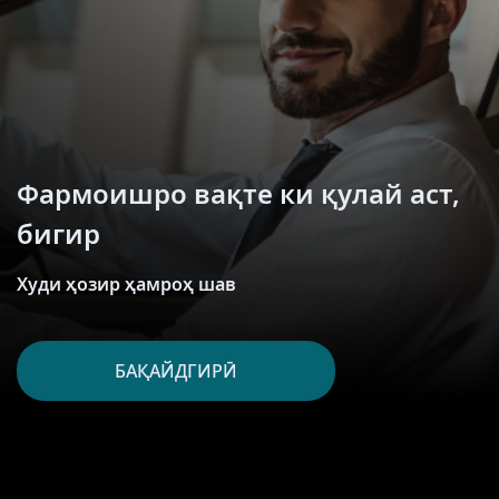
Фармоишро вақте ки қулай аст,
бигир
Худи ҳозир ҳамроҳ шав
БАҚАЙДГИРӢ