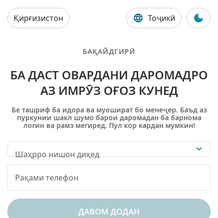
Қирғизистон
Тоҷикӣ
БАҚАЙДГИРӢ
БА ДАСТ ОВАРДАНИ ДАРОМАДРО
АЗ ИМРӮЗ ОҒОЗ КУНЕД
Бе ташриф ба идора ва муошират бо менеҷер. Баъд аз
пуркунии шакл шумо барои даромадан ба барнома
логин ва рамз мегиред. Пул кор кардан мумкин!
Шаҳрро нишон диҳед
ДАВОМ ДОДАН