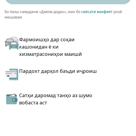
Бо пахш намудани «Давом додан», ман бо
сиёсати махфият
розӣ
мешавам
Фармоишҳо дар соҳаи
кашонидан ё ки
хизматрасониҳои маишӣ
Пардохт дарҳол баъди иҷроиш
Сатҳи даромад танҳо аз шумо
вобаста аст