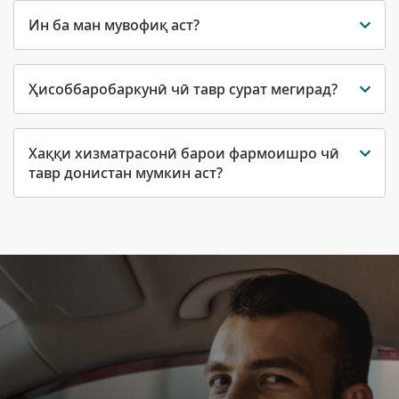
Ин ба ман мувофиқ аст?
Ҳисоббаробаркунӣ чӣ тавр сурат мегирад?
Хаққи хизматрасонӣ барои фармоишро чӣ
тавр донистан мумкин аст?