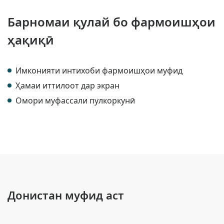
Барномаи қулай бо фармоишҳои
ҳақиқӣ
Имконияти интихоби фармоишҳои муфид
Ҳамаи иттилоот дар экран
Омори муфассали пулкоркунӣ
Донистан муфид аст