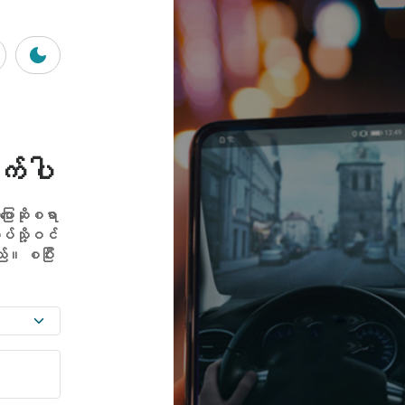
ုက်ပါ
ပြောဆိုစရာ
ပ်သို့ဝင်
ည်။ စပြီး