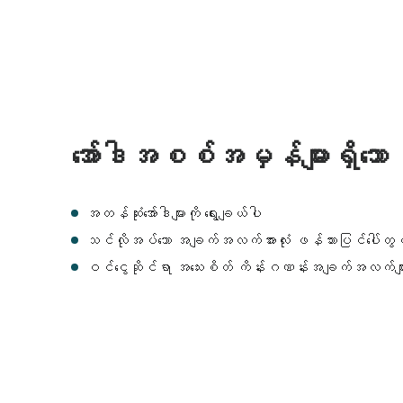
အော်ဒါအစစ်အမှန်များရှိသေ
အတန်ဆုံးအော်ဒါများကို ရွေးချယ်ပါ
သင်လိုအပ်သော အချက်အလက်အားလုံး ဖန်သားပြင်ပေါ်တွ
ဝင်ငွေဆိုင်ရာ အသေးစိတ် ကိန်းဂဏန်းအချက်အလက်မျာ