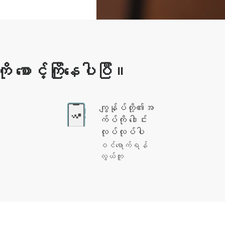
စောင့်ကြိုနေပါပြီ။
ကျွန်ုပ်တို့၏အ
က်ပ်ကို ဒေါင်း
လုပ်လုပ်ပါ
ဝင်ရောက်ရန်
လွယ်ကူ