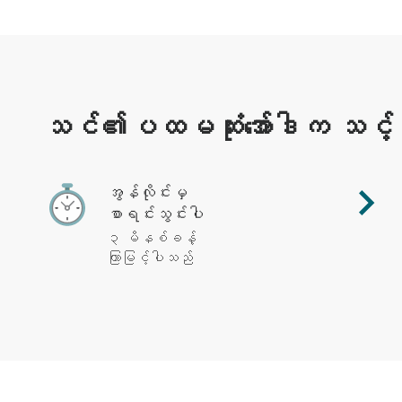
သင်၏ပထမဆုံးအော်ဒါက သင့်ကို 
အွန်လိုင်းမှ
စာရင်းသွင်းပါ
၃ မိနစ်ခန့်
ကြာမြင့်ပါသည်