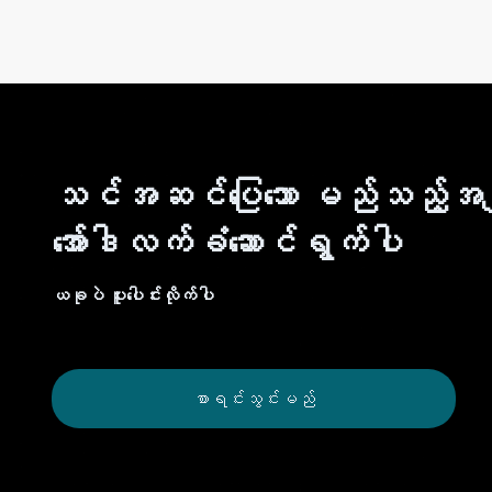
သင်အဆင်ပြေသော မည်သည့်အချ
အော်ဒါလက်ခံဆောင်ရွက်ပါ
ယခုပဲ ပူးပေါင်းလိုက်ပါ
စာရင်းသွင်းမည်