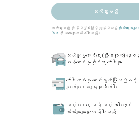
ဆက်သွားမည်
ဆက်သွားမည် ကို နှိပ်ခြင်းဖြင့် ကျွန်ုပ်သည်
ကိုယ်ရေးအခ
ဝါဒ
ကို သဘောတူလက်ခံပါသည်။
သယ်ယူပို့ဆောင်ရေး (သို့မဟုတ်) နေ့စဉ်
ဝန်ဆောင်မှုဆိုင်ရာ အော်ဒါများ
အော်ဒါတစ်ခု ဆောင်ရွက်ပြီးသည်နှင့်
ချက်ချင်း ငွေရယူလိုက်ပါ
သင့်ဝင်ငွေသည် သင့်အပေါ်တွင်
လုံးလုံးလျားလျားမူတည်ပါသည်