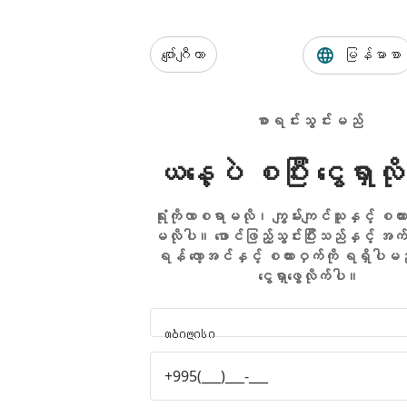
ဂျော်ဂျီယာ
မြန်မာစာ
စာရင်းသွင်းမည်
ယနေ့ပဲ စပြီး ငွေရှာလိ
ရုံးကိုလာစရာမလို၊ ကျွမ်းကျင်သူနှင့် စကား
မလိုပါ။ ဖောင်ဖြည့်သွင်းပြီးသည်နှင့် အက်
ရန် လော့အင်နှင့် စကားဝှက်ကို ရရှိပါမ
ငွေရှာဖွေလိုက်ပါ။
თბილისი