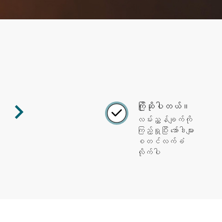
ကြိုဆိုပါတယ်။
လမ်းညွှန်ချက်ကို
ကြည့်ရှုပြီး အော်ဒါများ
စတင်လက်ခံ
လိုက်ပါ