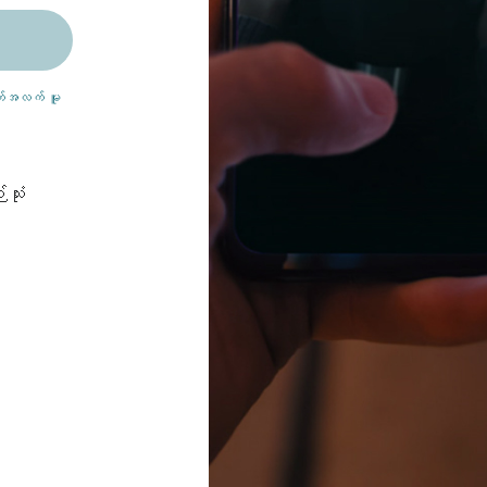
ျက်အလက် မူ
သုံး