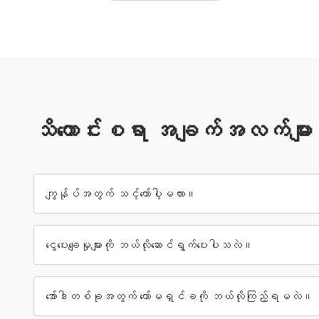
သိကောင်းစရာ အချက်အလက်များ
ကျွန်ုပ်အတွက် သင့်တော်ပါ့မလား။
ငွေပေးချေမှုများကို ဘယ်လိုဆောင်ရွက်ပေးပါသလဲ။
အော်ဒါတစ်ခုအတွက် ကော်မရှင်ခကို ဘယ်လိုကြည့်ရမလဲ။