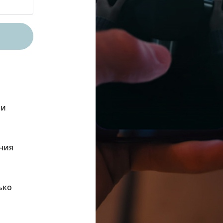
ли
ния
ько