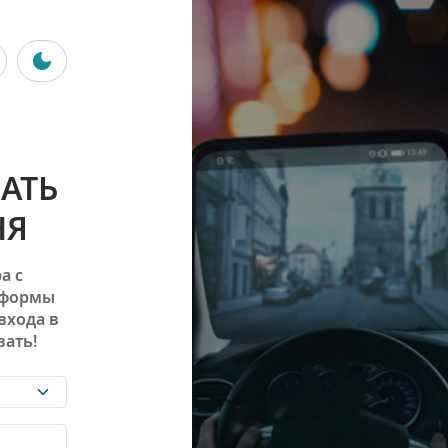
АТЬ
НЯ
а с
 формы
входа в
ать!