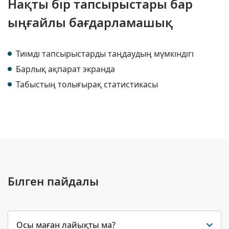
Нақты бір тапсырыстары бар
ыңғайлы бағдарламашық
Тиімді тапсырыстарды таңдаудың мүмкіндігі
Барлық ақпарат экранда
Табыстың толығырақ статистикасы
Білген пайдалы
Осы маған лайықты ма?