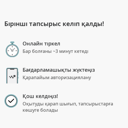
Бірінші тапсырыс келіп қалды!
Онлайн тіркел
Бар болғаны ~3 минут кетеді
Бағдарламашықты жүктеңіз
Қарапайым авторизациялану
Қош келдіңіз!
Оқытуды қарап шығып, тапсырыстарға
көшуге болады