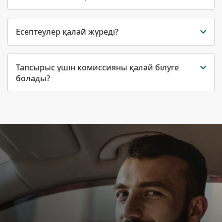
Есептеулер қалай жүреді?
Тапсырыс үшін комиссияны қалай білуге
болады?