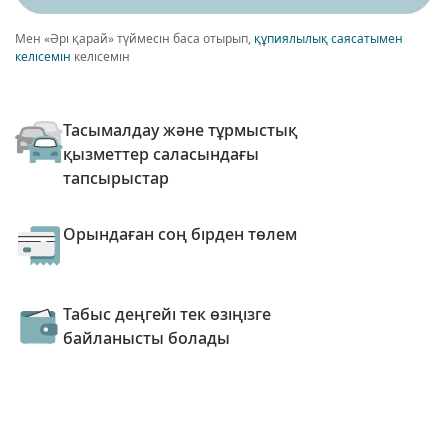
Мен «Әрі қарай» түймесін баса отырып,
құпиялылық саясатымен
келісемін
келісемін
Тасымалдау және тұрмыстық
қызметтер саласындағы
тапсырыстар
Орындаған соң бірден төлем
Табыс деңгейі тек өзіңізге
байланысты болады