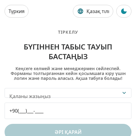
Түркия
Қазақ тілі
ТІРКЕЛУ
БҮГІННЕН ТАБЫС ТАУЫП
БАСТАҢЫЗ
Кеңсеге келмей және менеджермен сөйлеспей.
Форманы толтырғаннан кейін қосымшаға кіру үшін
логин және пароль аласыз. Ақша табуға болады!
Қаланы жазыңыз
ӘРІ ҚАРАЙ