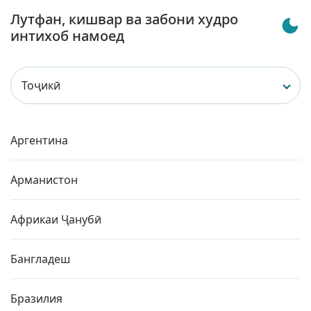
Лутфан, кишвар ва забони худро
интихоб намоед
Тоҷикӣ
Аргентина
Арманистон
Африкаи Ҷанубӣ
Бангладеш
Бразилия