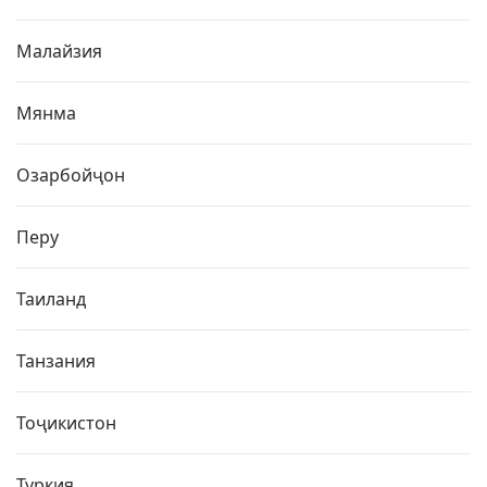
Малайзия
Мянма
Озарбойҷон
Перу
Таиланд
Танзания
Тоҷикистон
Туркия