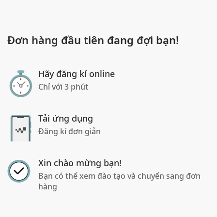
Đơn hàng đầu tiên đang đợi bạn!
Hãy đăng kí online
Chỉ với 3 phút
Tải ứng dụng
Đăng kí đơn giản
Xin chào mừng bạn!
Bạn có thể xem đào tạo và chuyển sang đơn
hàng