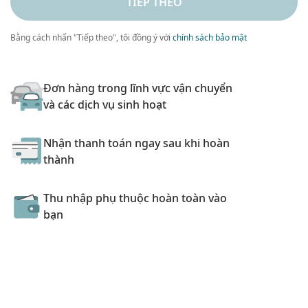
TIẾP THEO
Bằng cách nhấn "Tiếp theo", tôi đồng ý với
chính sách bảo mật
Đơn hàng trong lĩnh vực vận chuyển
và các dịch vụ sinh hoạt
Nhận thanh toán ngay sau khi hoàn
thành
Thu nhập phụ thuộc hoàn toàn vào
bạn