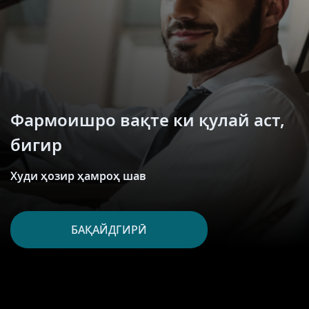
Фармоишро вақте ки қулай аст,
бигир
Худи ҳозир ҳамроҳ шав
БАҚАЙДГИРӢ