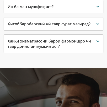
Ин ба ман мувофиқ аст?
Ҳисоббаробаркунӣ чӣ тавр сурат мегирад?
Хаққи хизматрасонӣ барои фармоишро чӣ
тавр донистан мумкин аст?