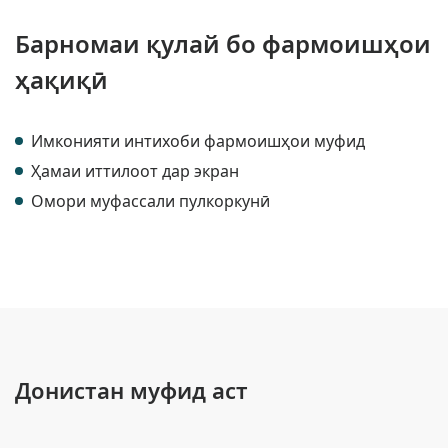
Барномаи қулай бо фармоишҳои
ҳақиқӣ
Имконияти интихоби фармоишҳои муфид
Ҳамаи иттилоот дар экран
Омори муфассали пулкоркунӣ
Донистан муфид аст