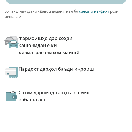
Бо пахш намудани «Давом додан», ман бо
сиёсати махфият
розӣ
мешавам
Фармоишҳо дар соҳаи
кашонидан ё ки
хизматрасониҳои маишӣ
Пардохт дарҳол баъди иҷроиш
Сатҳи даромад танҳо аз шумо
вобаста аст