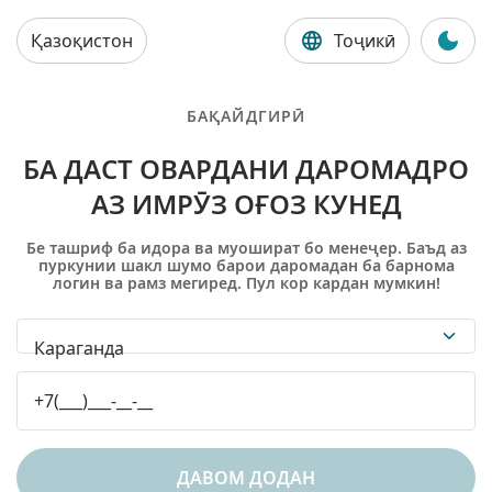
Қазоқистон
Тоҷикӣ
БАҚАЙДГИРӢ
БА ДАСТ ОВАРДАНИ ДАРОМАДРО
АЗ ИМРӮЗ ОҒОЗ КУНЕД
Бе ташриф ба идора ва муошират бо менеҷер. Баъд аз
пуркунии шакл шумо барои даромадан ба барнома
логин ва рамз мегиред. Пул кор кардан мумкин!
Караганда
ДАВОМ ДОДАН