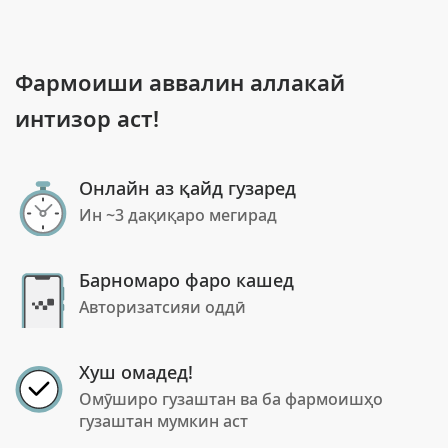
Фармоиши аввалин аллакай
интизор аст!
Онлайн аз қайд гузаред
Ин ~3 дақиқаро мегирад
Барномаро фаро кашед
Авторизатсияи оддӣ
Хуш омадед!
Омӯширо гузаштан ва ба фармоишҳо
гузаштан мумкин аст