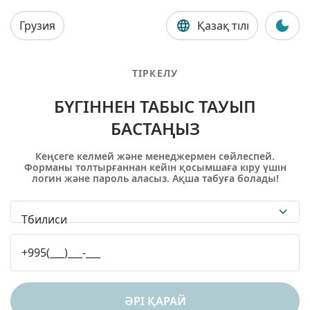
Грузия
Қазақ тілі
ТІРКЕЛУ
БҮГІННЕН ТАБЫС ТАУЫП
БАСТАҢЫЗ
Кеңсеге келмей және менеджермен сөйлеспей.
Форманы толтырғаннан кейін қосымшаға кіру үшін
логин және пароль аласыз. Ақша табуға болады!
Тбилиси
ӘРІ ҚАРАЙ