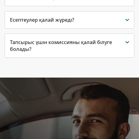
Есептеулер қалай жүреді?
Тапсырыс үшін комиссияны қалай білуге
болады?