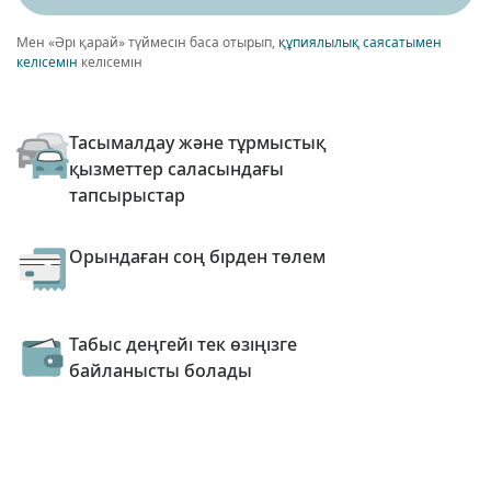
Мен «Әрі қарай» түймесін баса отырып,
құпиялылық саясатымен
келісемін
келісемін
Тасымалдау және тұрмыстық
қызметтер саласындағы
тапсырыстар
Орындаған соң бірден төлем
Табыс деңгейі тек өзіңізге
байланысты болады