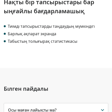
Нақты бір тапсырыстары бар
ыңғайлы бағдарламашық
Тиімді тапсырыстарды таңдаудың мүмкіндігі
Барлық ақпарат экранда
Табыстың толығырақ статистикасы
Білген пайдалы
Осы маған лайықты ма?