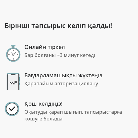
Бірінші тапсырыс келіп қалды!
Онлайн тіркел
Бар болғаны ~3 минут кетеді
Бағдарламашықты жүктеңіз
Қарапайым авторизациялану
Қош келдіңіз!
Оқытуды қарап шығып, тапсырыстарға
көшуге болады