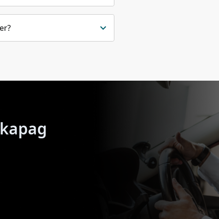
er?
 kapag