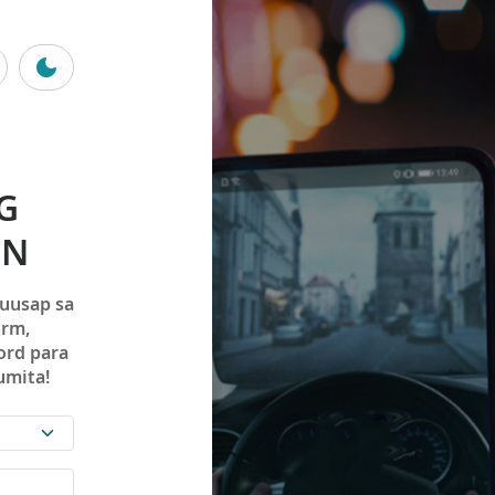
G
ON
-uusap sa
orm,
ord para
umita!