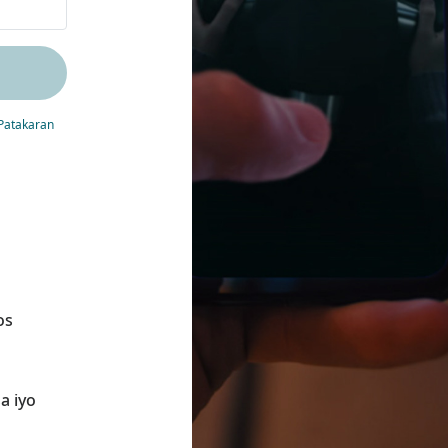
Patakaran
os
a iyo