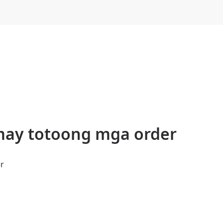
ay totoong mga order
er