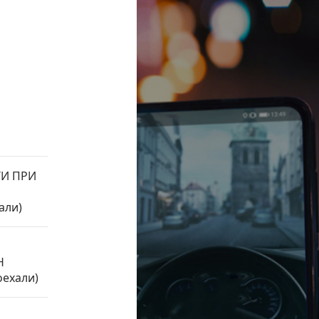
И ПРИ
али)
Н
ехали)