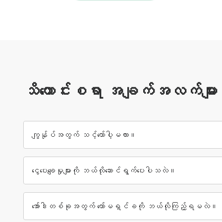
သိကောင်းစရာ အချက်အလက်များ
ကျွန်ုပ်အတွက် သင့်တော်ပါ့မလား။
ငွေပေးချေမှုများကို ဘယ်လိုဆောင်ရွက်ပေးပါသလဲ။
အော်ဒါတစ်ခုအတွက် ကော်မရှင်ခကို ဘယ်လိုကြည့်ရမလဲ။