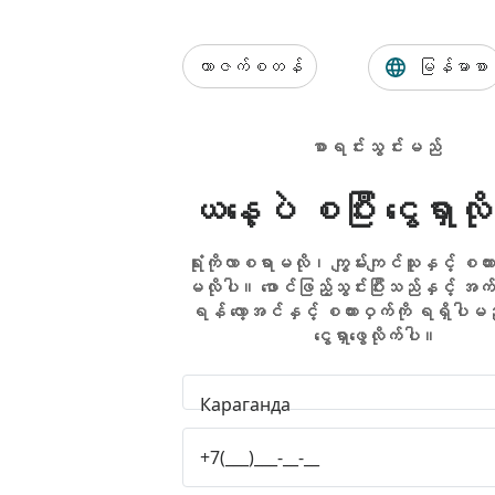
ကာဇက်စတန်
မြန်မာစာ
စာရင်းသွင်းမည်
ယနေ့ပဲ စပြီး ငွေရှာလိ
ရုံးကိုလာစရာမလို၊ ကျွမ်းကျင်သူနှင့် စကား
မလိုပါ။ ဖောင်ဖြည့်သွင်းပြီးသည်နှင့် အက်
ရန် လော့အင်နှင့် စကားဝှက်ကို ရရှိပါမ
ငွေရှာဖွေလိုက်ပါ။
Караганда