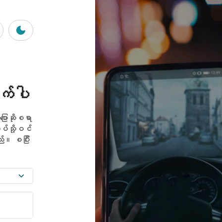
ုက်ပါ
ပြောဆိုစရာ
ပ်သို့ဝင်
ည်။ စပြီး