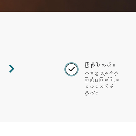
ကြိုဆိုပါတယ်။
လမ်းညွှန်ချက်ကို
ကြည့်ရှုပြီး အော်ဒါများ
စတင်လက်ခံ
လိုက်ပါ