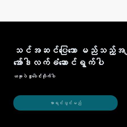
သင်အဆင်ပြေသော မည်သည့်အချ
အော်ဒါလက်ခံဆောင်ရွက်ပါ
ယခုပဲ ပူးပေါင်းလိုက်ပါ
စာရင်းသွင်းမည်