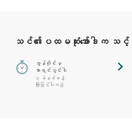
သင်၏ပထမဆုံးအော်ဒါက သင့်ကို 
အွန်လိုင်းမှ
စာရင်းသွင်းပါ
၃ မိနစ်ခန့်
ကြာမြင့်ပါသည်