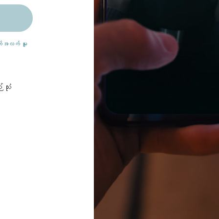
ျက်အလက် မူ
သုံး