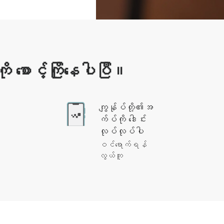
စောင့်ကြိုနေပါပြီ။
ကျွန်ုပ်တို့၏အ
က်ပ်ကို ဒေါင်း
လုပ်လုပ်ပါ
ဝင်ရောက်ရန်
လွယ်ကူ