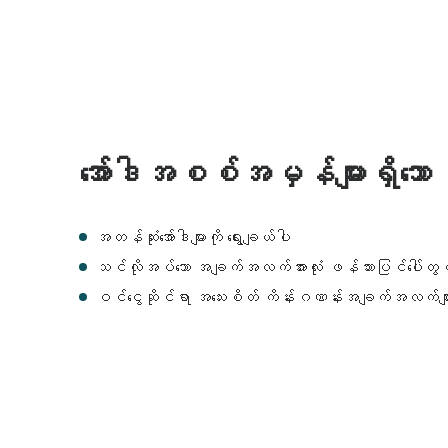
အော်ဒါအစစ်အမှန်များရှိသေ
အတန်ဆုံးအော်ဒါများကို ရွေးချယ်ပါ
သင်လိုအပ်သော အချက်အလက်အားလုံး ဖန်သားပြင်ပေါ်တွ
ဝင်ငွေဆိုင်ရာ အသေးစိတ် ကိန်းဂဏန်းအချက်အလက်မျာ