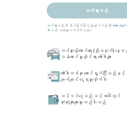
ဆက်သွားမည်
ဆက်သွားမည် ကို နှိပ်ခြင်းဖြင့် ကျွန်ုပ်သည်
ကိုယ်ရေးအခ
ဝါဒ
ကို သဘောတူလက်ခံပါသည်။
သယ်ယူပို့ဆောင်ရေး (သို့မဟုတ်) နေ့စဉ်
ဝန်ဆောင်မှုဆိုင်ရာ အော်ဒါများ
အော်ဒါတစ်ခု ဆောင်ရွက်ပြီးသည်နှင့်
ချက်ချင်း ငွေရယူလိုက်ပါ
သင့်ဝင်ငွေသည် သင့်အပေါ်တွင်
လုံးလုံးလျားလျားမူတည်ပါသည်