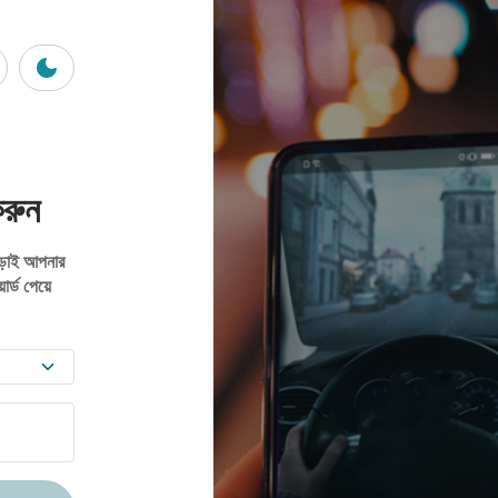
করুন
াড়াই আপনার
র্ড পেয়ে