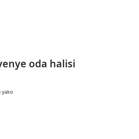
enye oda halisi
i yako