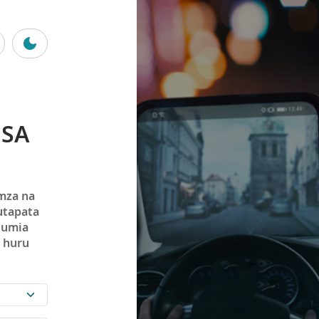
ESA
mza na
utapata
utumia
e huru