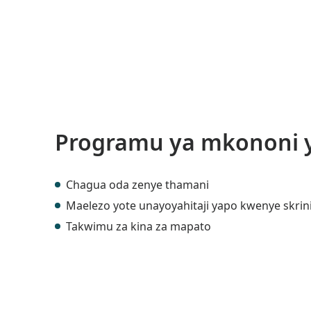
Programu ya mkononi y
Chagua oda zenye thamani
Maelezo yote unayoyahitaji yapo kwenye skrin
Takwimu za kina za mapato