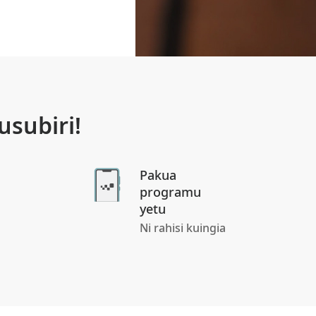
subiri!
Pakua
programu
yetu
Ni rahisi kuingia