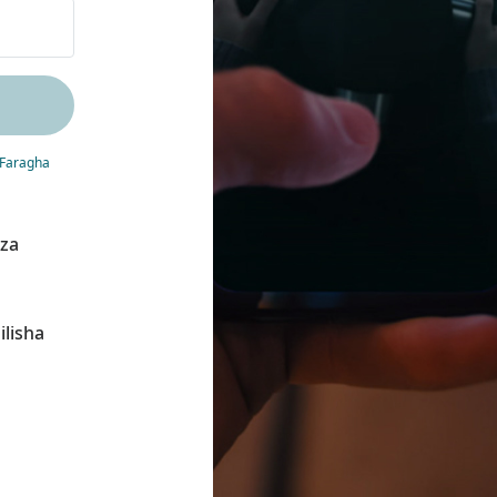
 Faragha
 za
lisha