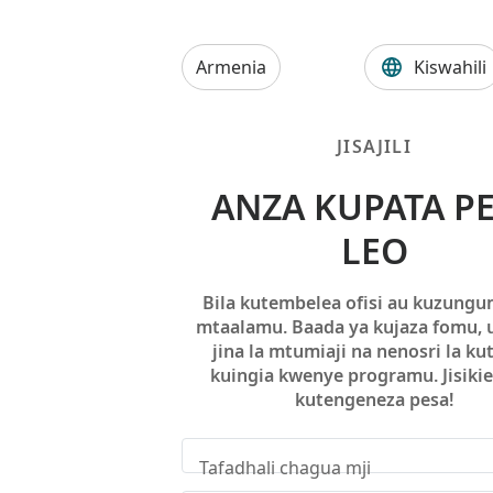
Armenia
Kiswahili
JISAJILI
ANZA KUPATA P
LEO
Bila kutembelea ofisi au kuzungu
mtaalamu. Baada ya kujaza fomu, 
jina la mtumiaji na nenosri la k
kuingia kwenye programu. Jisiki
kutengeneza pesa!
Tafadhali chagua mji