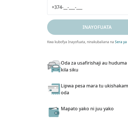
INAYOFUATA
Kwa kubofya Inayofuata, ninakubaliana na
Sera ya
Oda za usafirishaji au huduma
kila siku
Lipwa pesa mara tu ukishakami
oda
Mapato yako ni juu yako